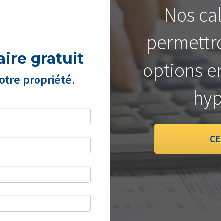
Nos cal
permettro
ire gratuit
options e
tre propriété.
hyp
CE