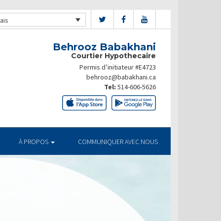
ais
Behrooz Babakhani
Courtier Hypothecaire
Permis d’initiateur #E4723
behrooz@babakhani.ca
Tel:
514-606-5626
À PROPOS
COMMUNIQUER AVEC NOUS
TUELS