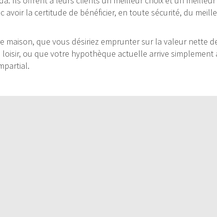
ada. Ils offrent à leurs clients un meilleur choix et un meille
avoir la certitude de bénéficier, en toute sécurité, du meil
 maison, que vous désiriez emprunter sur la valeur nette de 
e loisir, ou que votre hypothèque actuelle arrive simplement à
mpartial.