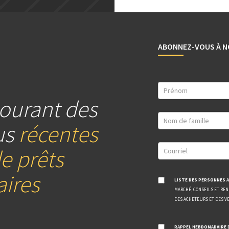
ABONNEZ-VOUS À N
ourant des
us
récentes
e prêts
ires
LISTE DES PERSONNES A
MARCHÉ, CONSEILS ET RE
DES ACHETEURS ET DES V
RAPPEL HEBDOMADAIRE 