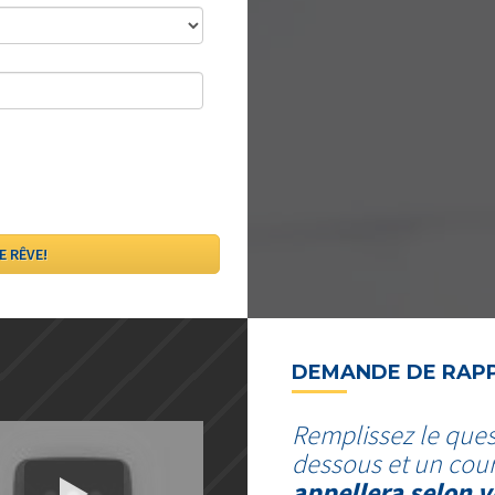
DEMANDE DE RAP
Remplissez le ques
dessous et un cour
appellera selon v