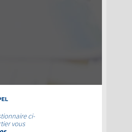
PEL
tionnaire ci-
tier vous
os