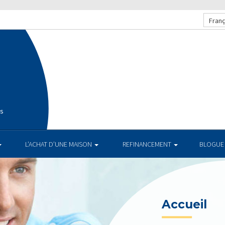
Franç
is
L’ACHAT D’UNE MAISON
REFINANCEMENT
BLOGUE
TAUX AC