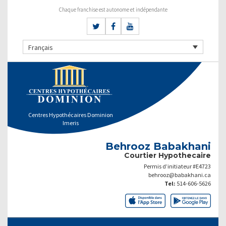
Chaque franchise est autonome et indépendante
Français
Centres Hypothécaires Dominion
Imeris
Behrooz Babakhani
Courtier Hypothecaire
Permis d’initiateur #E4723
behrooz@babakhani.ca
Tel:
514-606-5626