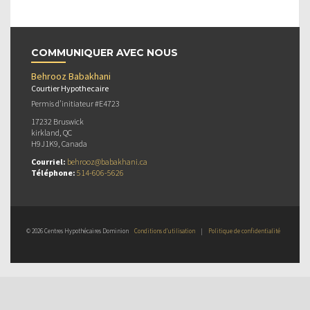
COMMUNIQUER AVEC NOUS
Behrooz Babakhani
Courtier Hypothecaire
Permis d’initiateur #E4723
17232 Bruswick
kirkland, QC
H9J1K9, Canada
Courriel:
behrooz@babakhani.ca
Téléphone:
514-606-5626
© 2026 Centres Hypothécaires Dominion
Conditions d’utilisation
|
Politique de confidentialité