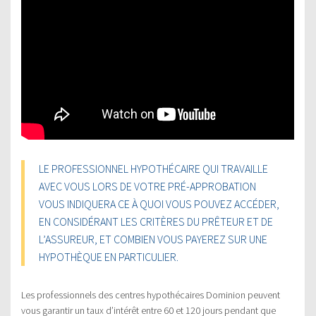
LE PROFESSIONNEL HYPOTHÉCAIRE QUI TRAVAILLE
AVEC VOUS LORS DE VOTRE PRÉ-APPROBATION
VOUS INDIQUERA CE À QUOI VOUS POUVEZ ACCÉDER,
EN CONSIDÉRANT LES CRITÈRES DU PRÊTEUR ET DE
L’ASSUREUR, ET COMBIEN VOUS PAYEREZ SUR UNE
HYPOTHÈQUE EN PARTICULIER.
Les professionnels des centres hypothécaires Dominion peuvent
vous garantir un taux d’intérêt entre 60 et 120 jours pendant que