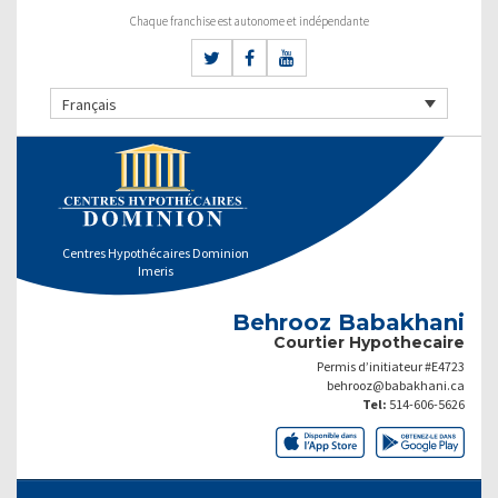
Chaque franchise est autonome et indépendante
Français
Centres Hypothécaires Dominion
Imeris
Behrooz Babakhani
Courtier Hypothecaire
Permis d’initiateur #E4723
behrooz@babakhani.ca
Tel:
514-606-5626